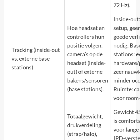
72 Hz).
Inside-out:
Hoe headset en
setup, gee
controllers hun
goede verl
positie volgen:
nodig; Bas
Tracking (inside-out
camera’s op de
stations: e
vs. externe base
headset (inside-
hardware/p
stations)
out) of externe
zeer nauwk
bakens/sensoren
minder occ
(base stations).
Ruimte: ca
voor room-
Gewicht 4
Totaalgewicht,
is comfort
drukverdeling
voor lange 
(strap/halo),
IPD-verste