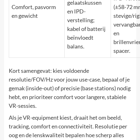
gelaatskussen
Comfort, pasvorm
(±58-72 m
en IPD-
en gewicht
stevige/rig
verstelling;
vervangba
kabel of batterij
en
beïnvloedt
brillenvrie
balans.
spacer.
Kort samengevat: kies voldoende
resolutie/FOV/Hz voor jouw use-case, bepaal of je
gemak (inside-out) of precisie (base stations) nodig
hebt, en prioriteer comfort voor langere, stabiele
VR-sessies.
Als je VR-equipment kiest, draait het om beeld,
tracking, comfort en connectiviteit. Resolutie per
oog en de lenskwaliteit bepalen hoe scherp alles