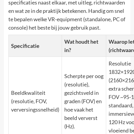
specificaties naast elkaar, met uitleg, richtwaarden
en wat ze in de praktijk betekenen. Handig om snel
te bepalen welke VR-equipment (standalone, PC of
console) het beste bij jouw gebruik past.
Wat houdt het
Waarop le
Specificatie
in?
(richtwaar
Resolutie
1832×1920
Scherpte per oog
(2160×216
(resolutie),
extra scher
Beeldkwaliteit
gezichtsveld in
FOV ~95-1
(resolutie, FOV,
graden (FOV) en
standaard,
verversingssnelheid)
hoe vaak het
immersieve
beeld ververst
120 Hz voo
(Hz).
vloeiend be