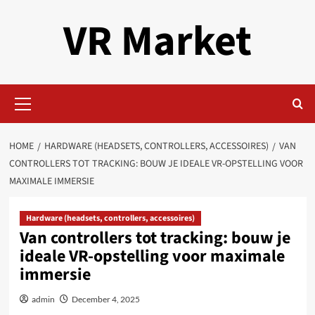
Skip
VR Market
to
content
Primary
Menu
HOME
HARDWARE (HEADSETS, CONTROLLERS, ACCESSOIRES)
VAN
CONTROLLERS TOT TRACKING: BOUW JE IDEALE VR-OPSTELLING VOOR
MAXIMALE IMMERSIE
Hardware (headsets, controllers, accessoires)
Van controllers tot tracking: bouw je
ideale VR-opstelling voor maximale
immersie
admin
December 4, 2025