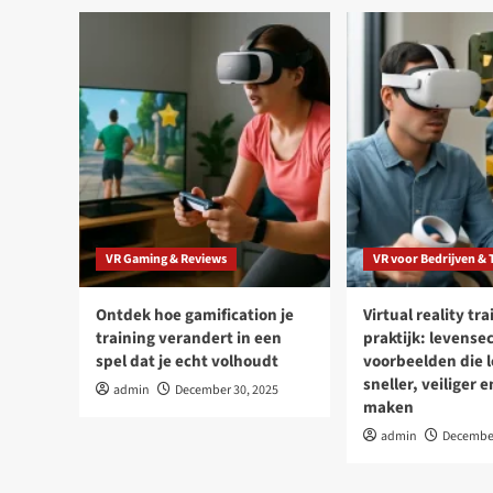
VR Gaming & Reviews
VR voor Bedrijven & 
Ontdek hoe gamification je
Virtual reality tra
training verandert in een
praktijk: levense
spel dat je echt volhoudt
voorbeelden die 
sneller, veiliger 
admin
December 30, 2025
maken
admin
December