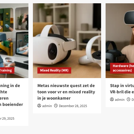
Hardware (hea
Training
Mixed Reality (MR)
accessoires)
ining in de
Metas nieuwste quest zet de
Stap in virt
chte
toon voor vr en mixed reality
VR-bril die e
leren
in je woonkamer
admin
D
en boeiender
admin
December 28, 2025
 29, 2025