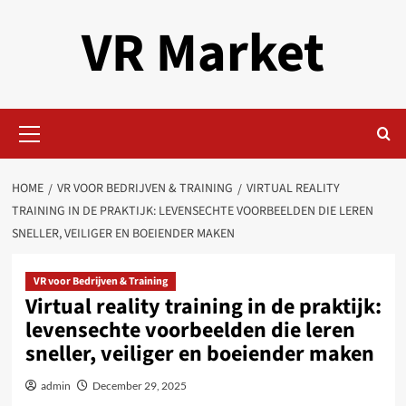
Skip
VR Market
to
content
Primary
Menu
HOME
VR VOOR BEDRIJVEN & TRAINING
VIRTUAL REALITY
TRAINING IN DE PRAKTIJK: LEVENSECHTE VOORBEELDEN DIE LEREN
SNELLER, VEILIGER EN BOEIENDER MAKEN
VR voor Bedrijven & Training
Virtual reality training in de praktijk:
levensechte voorbeelden die leren
sneller, veiliger en boeiender maken
admin
December 29, 2025