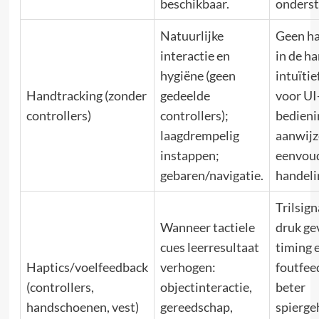
beschikbaar.
onderst
Natuurlijke
Geen h
interactie en
in de ha
hygiëne (geen
intuïtie
Handtracking (zonder
gedeelde
voor UI
controllers)
controllers);
bedieni
laagdrempelig
aanwijz
instappen;
eenvou
gebaren/navigatie.
handeli
Trilsign
Wanneer tactiele
druk ge
cues leerresultaat
timing 
Haptics/voelfeedback
verhogen:
foutfee
(controllers,
objectinteractie,
beter
handschoenen, vest)
gereedschap,
spierge