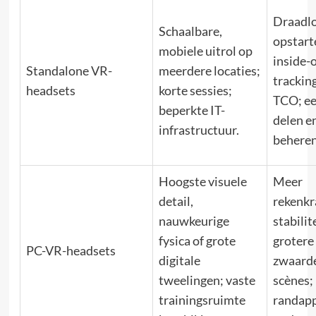
Draadlo
Schaalbare,
opstart
mobiele uitrol op
inside-
Standalone VR-
meerdere locaties;
tracking
headsets
korte sessies;
TCO; e
beperkte IT-
delen e
infrastructuur.
beheren
Hoogste visuele
Meer
detail,
rekenkr
nauwkeurige
stabilite
fysica of grote
grotere
PC-VR-headsets
digitale
zwaard
tweelingen; vaste
scènes;
trainingsruimte
randapp