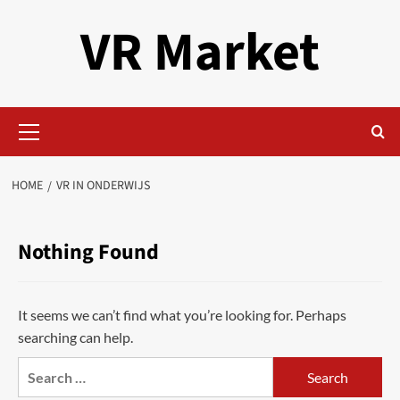
Skip
VR Market
to
content
Primary
Menu
HOME
VR IN ONDERWIJS
Nothing Found
It seems we can’t find what you’re looking for. Perhaps
searching can help.
Search
for: