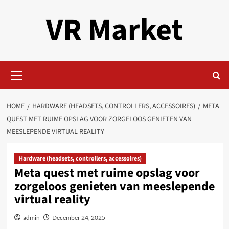
Skip
VR Market
to
content
Primary
Menu
HOME
HARDWARE (HEADSETS, CONTROLLERS, ACCESSOIRES)
META
QUEST MET RUIME OPSLAG VOOR ZORGELOOS GENIETEN VAN
MEESLEPENDE VIRTUAL REALITY
Hardware (headsets, controllers, accessoires)
Meta quest met ruime opslag voor
zorgeloos genieten van meeslepende
virtual reality
admin
December 24, 2025