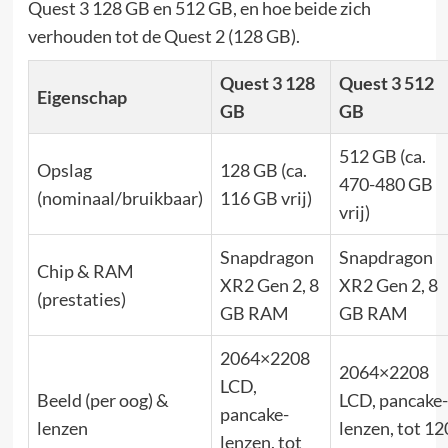
Quest 3 128 GB en 512 GB, en hoe beide zich
verhouden tot de Quest 2 (128 GB).
Quest 3 128
Quest 3 512
Eigenschap
GB
GB
512 GB (ca.
Opslag
128 GB (ca.
470-480 GB
(nominaal/bruikbaar)
116 GB vrij)
vrij)
Snapdragon
Snapdragon
Chip & RAM
XR2 Gen 2, 8
XR2 Gen 2, 8
(prestaties)
GB RAM
GB RAM
2064×2208
2064×2208
LCD,
Beeld (per oog) &
LCD, pancake-
pancake-
lenzen
lenzen, tot 12
lenzen, tot