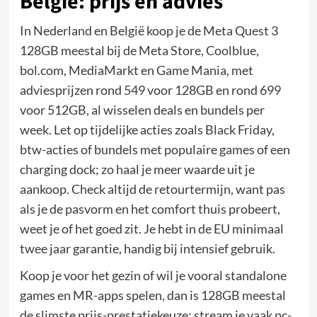
België: prijs en advies
In Nederland en België koop je de Meta Quest 3
128GB meestal bij de Meta Store, Coolblue,
bol.com, MediaMarkt en Game Mania, met
adviesprijzen rond 549 voor 128GB en rond 699
voor 512GB, al wisselen deals en bundels per
week. Let op tijdelijke acties zoals Black Friday,
btw-acties of bundels met populaire games of een
charging dock; zo haal je meer waarde uit je
aankoop. Check altijd de retourtermijn, want pas
als je de pasvorm en het comfort thuis probeert,
weet je of het goed zit. Je hebt in de EU minimaal
twee jaar garantie, handig bij intensief gebruik.
Koop je voor het gezin of wil je vooral standalone
games en MR-apps spelen, dan is 128GB meestal
de slimste prijs-prestatiekeuze; stream je vaak pc-