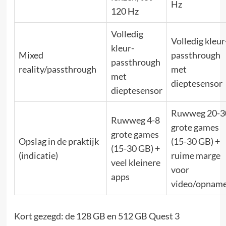
Hz
120 Hz
Volledig
Volledig kleur
kleur-
Mixed
passthrough
passthrough
reality/passthrough
met
met
dieptesensor
dieptesensor
Ruwweg 20-3
Ruwweg 4-8
grote games
grote games
Opslag in de praktijk
(15-30 GB) +
(15-30 GB) +
(indicatie)
ruime marge
veel kleinere
voor
apps
video/opnam
Kort gezegd: de 128 GB en 512 GB Quest 3