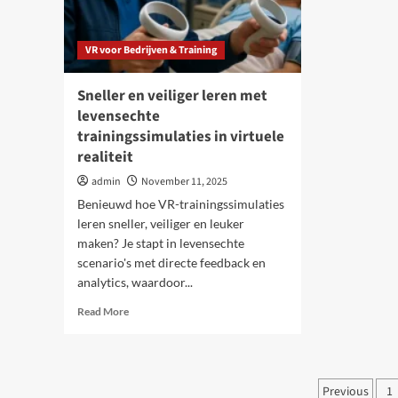
VR voor Bedrijven & Training
Sneller en veiliger leren met
levensechte
trainingssimulaties in virtuele
realiteit
admin
November 11, 2025
Benieuwd hoe VR-trainingssimulaties
leren sneller, veiliger en leuker
maken? Je stapt in levensechte
scenario's met directe feedback en
analytics, waardoor...
Read
Read More
more
about
Sneller
en
Posts
Previous
1
veiliger