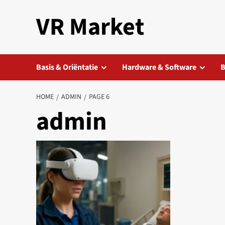
Skip
VR Market
to
content
Basis & Oriëntatie
Hardware & Software
B
HOME
ADMIN
PAGE 6
admin